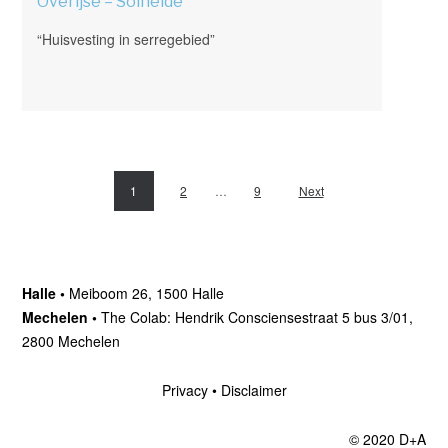
Overijse – Solheide
“Huisvesting in serregebied”
1
2
…
9
Next
Halle •
Meiboom 26, 1500 Halle
Mechelen •
The Colab: Hendrik Consciensestraat 5 bus 3/01,
2800 Mechelen
Privacy
•
Disclaimer
© 2020 D+A