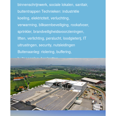
binnenschrijnwerk, sociale lokalen, sanitair,
buitentrappen Technieken: industriële
koeling, elektriciteit, verluchting,
verwarming, bliksembeveiliging, rookafvoer,
sprinkler, brandveiligheidsvoorzieningen,
liften, verlichting, perslucht, loodgieterij, IT
uitrustingen, security, nutsleidingen
Buitenaanleg: riolering, buffering,
buitenaanleg, beplanting.