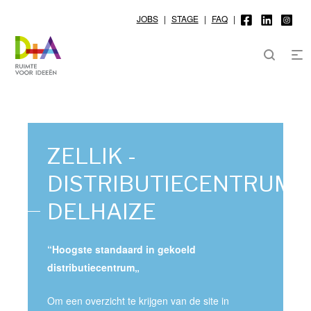
JOBS
|
STAGE
|
FAQ
|
ZELLIK -
DISTRIBUTIECENTRUM
DELHAIZE
“Hoogste standaard in gekoeld
distributiecentrum„
Om een overzicht te krijgen van de site in