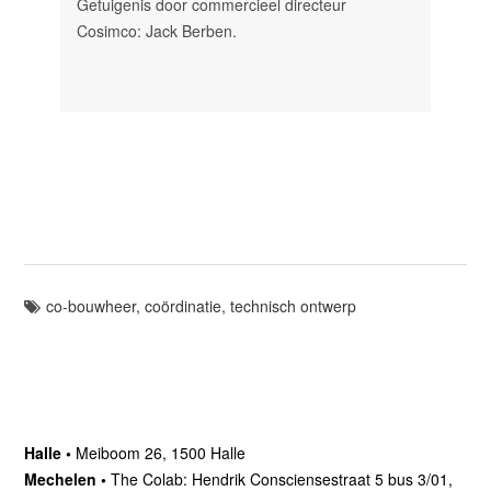
Getuigenis door commercieel directeur
Cosimco: Jack Berben.
co-bouwheer
,
coördinatie
,
technisch ontwerp
Halle •
Meiboom 26, 1500 Halle
Mechelen •
The Colab: Hendrik Consciensestraat 5 bus 3/01,