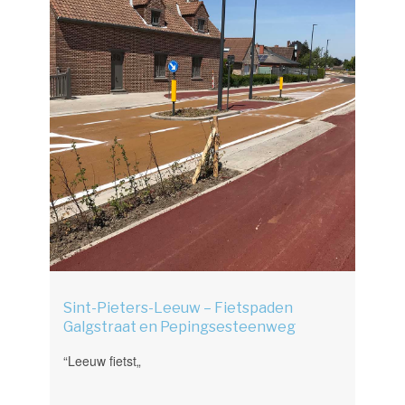
Sint-Pieters-Leeuw – Fietspaden
Galgstraat en Pepingsesteenweg
“Leeuw fietst„