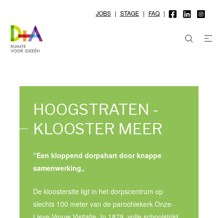
JOBS
|
STAGE
|
FAQ
|
HOOGSTRATEN -
KLOOSTER MEER
“Een kloppend dorpshart door knappe
samenwerking„
De kloostersite ligt in het dorpscentrum op
slechts 100 meter van de parochiekerk Onze-
Lieve-Vrouw Visitatie. In 1879, volle schoolstrijd,