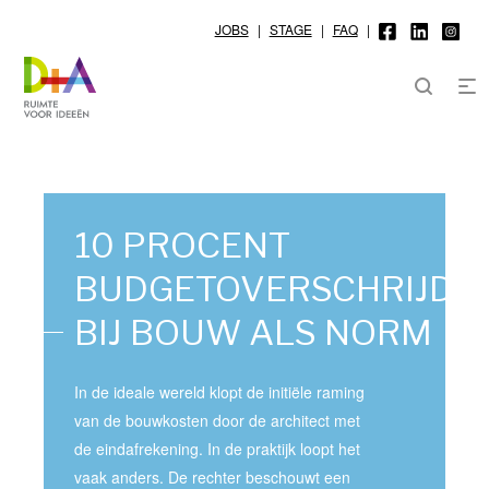
JOBS
|
STAGE
|
FAQ
|
10 PROCENT
BUDGETOVERSCHRIJDI
BIJ BOUW ALS NORM
In de ideale wereld klopt de initiële raming
van de bouwkosten door de architect met
de eindafrekening. In de praktijk loopt het
vaak anders. De rechter beschouwt een