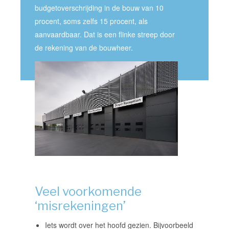
budgetoverschrijding
in de
bouw
van 10
procent, soms zelfs 15 procent, als
aanvaardbaar. Dat is een flinke streep door
de rekening van de bouwheer.
Veel voorkomende
‘misrekeningen’
Iets wordt over het hoofd gezien. Bijvoorbeeld