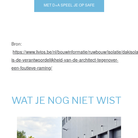
MET D+A SPEEL JE OP SAFE
Bron:
https://www.livios.be/nl/bouwinformatie/ruwbouw/isolatie/dakisol
is-de-verantwoordelijkheid-van-de-architect-tegenover-
een-foutieve-raming/
WAT JE NOG NIET WIST